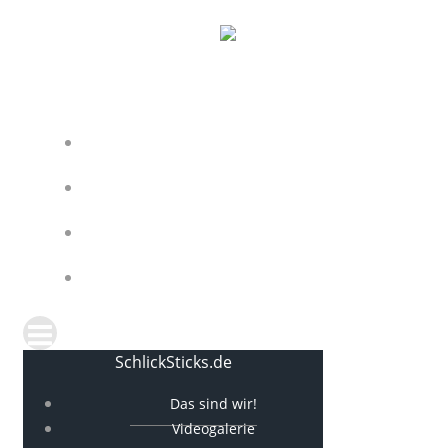
Zum
Inhalt
springen
DAS SIND WIR!
VIDEOGALERIE
KONTAKT UND BUCHUNG
IMPRESSUM
SchlickSticks.de
Das sind wir!
Videogalerie